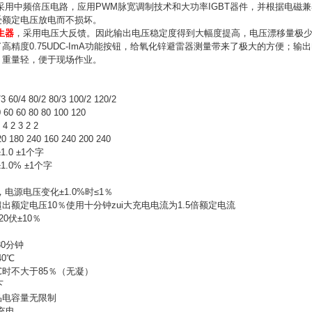
采用中频倍压电路，应用PWM脉宽调制技术和大功率IGBT器件，并根据电磁
受额定电压放电而不损坏。
生器
，采用电压大反馈。因此输出电压稳定度得到大幅度提高，电压漂移量极
高精度0.75UDC-ImA功能按钮，给氧化锌避雷器测量带来了极大的方便；
，重量轻，便于现场作业。
60/4 80/2 80/3 100/2 120/2
 60 80 80 100 120
2 3 2 2
80 240 160 240 200 240
.0 ±1个字
.0% ±1个字
电源电压变化±1.0%时≤1％
出额定电压10％使用十分钟zui大充电电流为1.5倍额定电流
0伏±10％
30分钟
0℃
℃时不大于85％（无凝）
下
品电容量无限制
充电