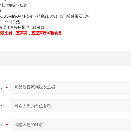
荷电气绝缘倍压筒
虑
5UDC--ImA单触按钮（精度≤1.0％）氧化锌避雷器试验
置，一目了然
设备高压直接用拖地电缆引线
压发生器，直高发，直流高压试验设备
：
：
：