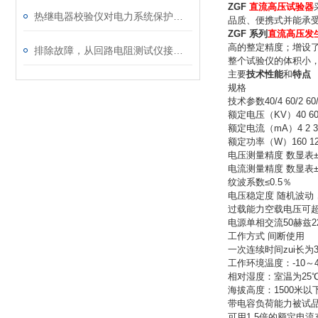
ZGF
直流高压试验器
热继电器校验仪对电力系统保护的影响
品质、便携式并能承
ZGF 系列
直流高压发
高的整定精度；增设了
排除故障，从回路电阻测试仪接线方式开始
整个试验仪的体积小
主要
技术性能
和
特点
规格
技术参数40/4 60/2 60/3 
额定电压（KV）40 60 60
额定电流（mA）4 2 3 4 
额定功率（W）160 120 1
电压测量精度 数显表±1
电流测量精度 数显表±1
纹波系数≤0.5％
电压稳定度 随机波动，
过载能力空载电压可超
电源单相交流50赫兹22
工作方式 间断使用
一次连续时间zui长为
工作环境温度：-10～4
相对湿度：室温为25
海拔高度：1500米以
带电容负荷能力被试
可用1.5倍的额定电流