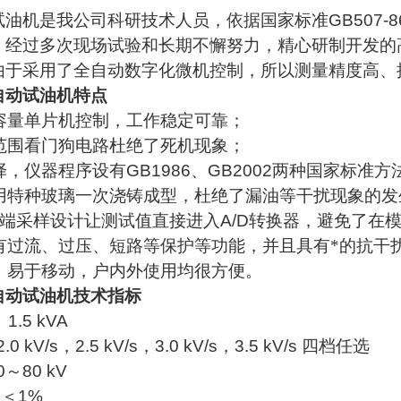
试油机是我公司科研技术人员，依据国家标准
GB507-8
，经过多次现场试验和长期不懈努力，精心研制开发的
由于采用了全自动数字化微机控制，所以测量精度高、
自动试油机特点
容量单片机控制，工作稳定可靠；
范围看门狗电路杜绝了死机现象；
择，仪器程序设有
GB1986
、
GB2002
两种国家标准方
用特种玻璃一次浇铸成型，杜绝了漏油等干扰现象的发
压端采样设计让测试值直接进入
A/D
转换器，避免了在
有过流、过压、短路等保护等功能，并且具有*的抗干
，易于移动，户内外使用均很方便。
自动试油机技术指标
1.5 kVA
2.0 kV/s
，
2.5 kV/s
，
3.0 kV/s
，
3.5 kV/s
四档任选
0
～
80 kV
＜
1%