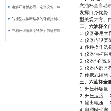
六油杯全自动
电解厂老板必看！这台设备一年能省多少电费？💰 #电解锌 #电解铜 #
发挥自身优势
智能型模拟断路器的远程控制功能探讨
型美观大方。
二、六油杯全
三相热继电器测试仪如何进行温度漂移测试？
1.
仪器采用大
2.
仪器内设宽
3.
多种操作选
4.
仪器油杯采
5.
仪器*的高
6.
仪器内部具
7.
便携式结构
三、六油杯全
1.
升压器容量
2.
升压速度
3.
输出电压
4.
电源畸变率