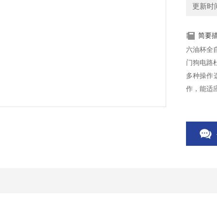
更新时间：
简要
六油杯全
门狗电路
多种操作选
作，能适
仪器油杯
六油杯全
了在模拟