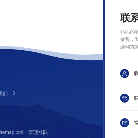
联
贴心的
参观，
选购方
我们
联
常
itemap.xml
管理登陆