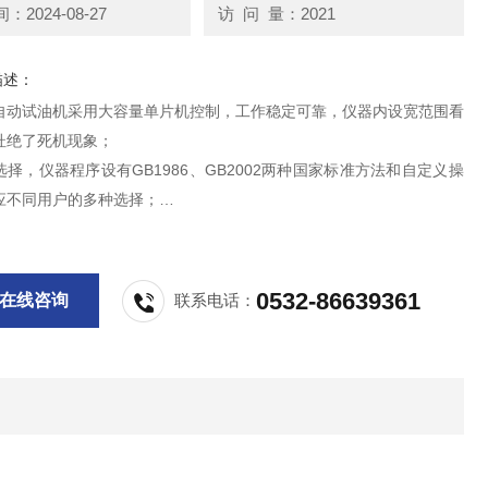
2024-08-27
访 问 量：2021
描述：
自动试油机采用大容量单片机控制，工作稳定可靠，仪器内设宽范围看
杜绝了死机现象；
择，仪器程序设有GB1986、GB2002两种国家标准方法和自定义操
应不同用户的多种选择；
采用特种玻璃一次浇铸成型，杜绝了漏油等干扰现象的发生；
自动试油机采用*的高压端采样设计让测试值直接进入A/D转换器，避免
电路中造成的误差，使测量结果更准确
0532-86639361
在线咨询
联系电话：