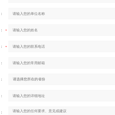
：
：
：
：
：
：
：