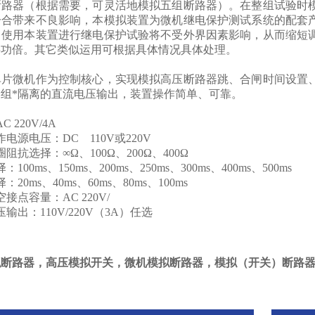
断路器（根据需要，可灵活地模拟五组断路器）。在整组试验时
分合带来不良影响，本模拟装置为微机继电保护测试系统的配套
，使用本装置进行继电保护试验将不受外界因素影响，从而缩短
半功倍。其它类似运用可根据具体情况具体处理。
单片微机作为控制核心，实现模拟高压断路器跳、合闸时间设置
组*隔离的直流电压输出，装置操作简单、可靠。
 220V/4A
电源电压：DC 110V或220V
阻抗选择：∞Ω、100Ω、200Ω、400Ω
00ms、150ms、200ms、250ms、300ms、400ms、500ms
0ms、40ms、60ms、80ms、100ms
接点容量：AC 220V/
输出：110V/220V（3A）任选
拟断路器，高压模拟开关，微机模拟断路器，模拟（开关）断路