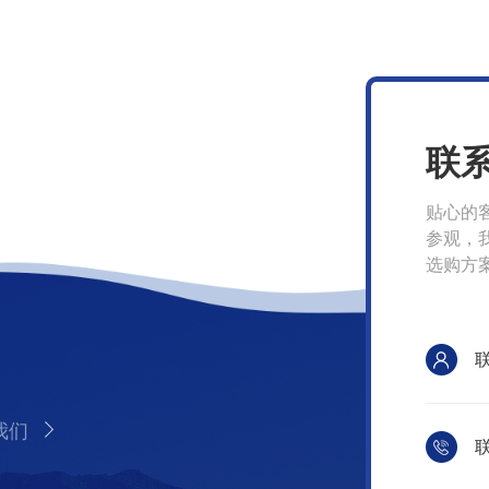
联
贴心的
参观，
选购方
我们
联