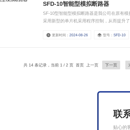
SFD-10智能型模拟断路器
SF-10型智能型模拟断路器是我公司在原有
采用新型的单片机采用程序控制，从而提升了整
户，是测试继电保护装置*的设备。该产品具
更新时间：
2024-08-26
型号：
SFD-10
点。
共 14 条记录，当前 1 / 2 页 首页 上一页
下一页
联
贴心的