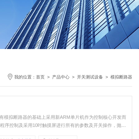
我的位置：
首页
>
产品中心
>
开关测试设备
>
模拟断路器
在原有模拟断路器的基础上采用新ARM单片机作为控制核心开发而
程序控制及采用10吋触摸屏进行所有的参数及开关操作，抛弃
度和使用性能。该产品具有可靠耐用、接线方便、体积小、重量