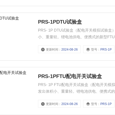
测工作，
PRS-1PDTU试验盒
PRS- 1P DTU试验盒（配电开关模拟试验盒）是我公司根据市场需求，结合现场试验经验新研制开发出体积
小、重量轻。锂电池供电、便携式的新型FTU
跳闸开关和3路合闸开关。可模拟在配网 FA
更新时间：
2024-08-26
型号：
PRS-1P
接入模拟开关盒，保证在不停电的情况下顺利完
PRS-1PFTU配电开关试验盒
PRS- 1P FTU配电开关试验盒（配电开关模拟试验盒）是我公司根据市场需求，结合现场试验经验新研制开
发出体积小、重量轻。锂电池供电、便携式的新
以模拟3路跳闸开关和3路合闸开关。可模拟在
更新时间：
2024-08-26
型号：
PRS-1P
控接点拆下接入模拟开关盒，保证在不停电的情