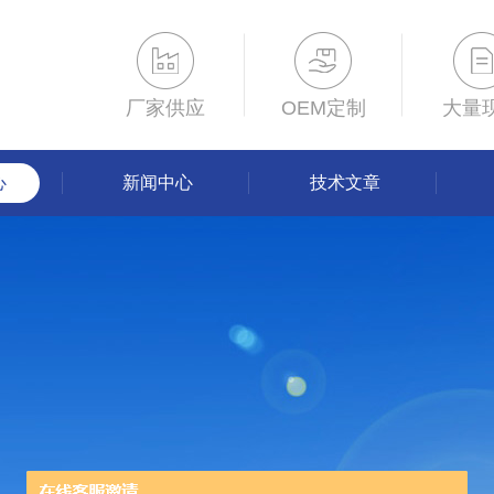
厂家供应
OEM定制
大量
心
新闻中心
技术文章