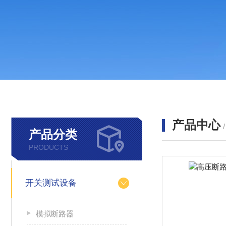
产品中心
产品分类
PRODUCTS
开关测试设备
模拟断路器