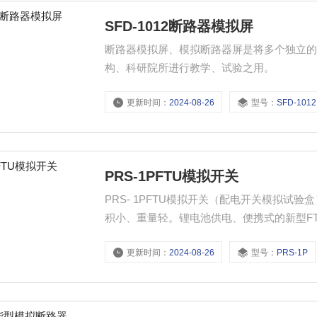
SFD-1012断路器模拟屏
断路器模拟屏、模拟断路器屏是将多个独立
构、科研院所进行教学、试验之用。
更新时间：
2024-08-26
型号：
SFD-1012
PRS-1PFTU模拟开关
PRS- 1PFTU模拟开关（配电开关模拟
积小、重量轻。锂电池供电、便携式的新型FT
路跳闸开关和3路合闸开关。可模拟在配网 F
更新时间：
2024-08-26
型号：
PRS-1P
下接入模拟开关盒，保证在不停电的情况下顺利