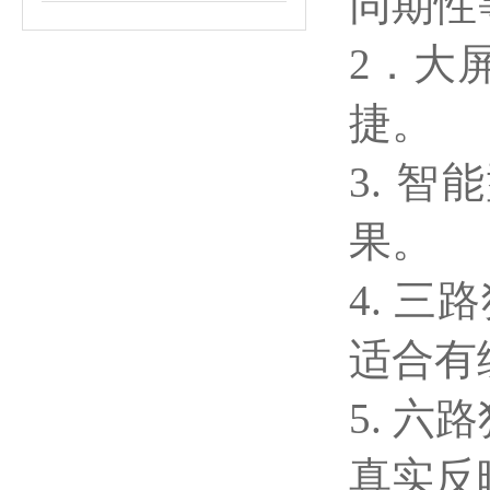
同期性
2．大
捷。
3. 
果。
4. 
适合有
5. 
真实反