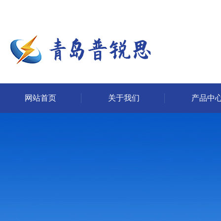
网站首页
关于我们
产品中