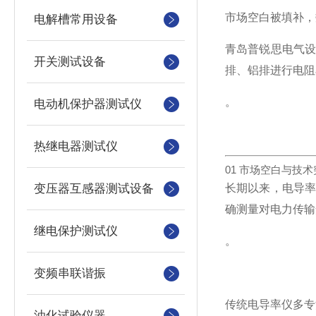
市场空白被填补，
电解槽常用设备
青岛普锐思电气
开关测试设备
排、铝排进行电阻
。
电动机保护器测试仪
热继电器测试仪
01 市场空白与技
变压器互感器测试设备
长期以来，电导
确测量对电力传输
继电保护测试仪
。
变频串联谐振
传统电导率仪多专
油化试验仪器