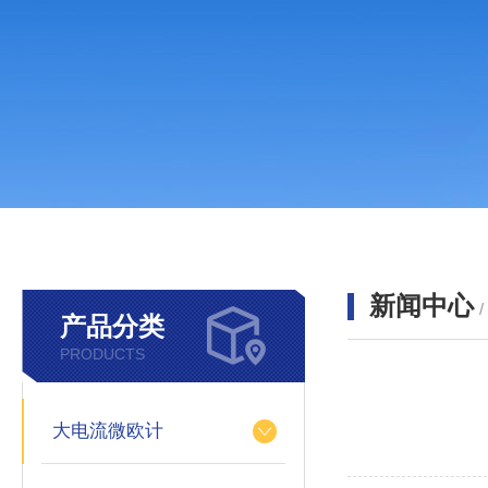
新闻中心
产品分类
PRODUCTS
大电流微欧计