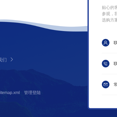
贴心的
参观，
选购方
我们
联
常
itemap.xml
管理登陆