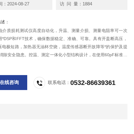
2024-08-27
访 问 量：1884
描述：
101油介质损耗测试仪高度自动化，升温、测量介损、测量电阻率可一次
用*DSP和FFT技术，确保数据稳定、准确、可靠。具有开盖断高压，
压电极短路，加热器无油杯空烧，温度传感器断开故障等*的保护及提
*消除安全隐患。控温、测定一体化小型结构设计，在使用60pF标准油
下，体积Z小，重量Z轻。除实验室应用外，也适合现场应用，携带方
0532-86639361
在线咨询
联系电话：