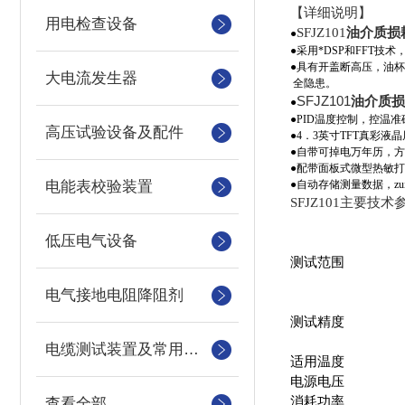
【详细说明】
用电检查设备
SFJZ101
油介质损
●
●采用*DSP和FFT技
●具有开盖断高压，油
大电流发生器
全隐患。
SFJZ101
油介质损
●
●PID温度控制，控温
高压试验设备及配件
●4．3英寸TFT真彩
●自带可掉电万年历，
●配带面板式微型热敏
电能表校验装置
●自动存储测量数据，zu
SFJZ101主要技术
参数
低压电气设备
测试范围
电气接地电阻降阻剂
测试精度
电缆测试装置及常用仪器仪表
适用温度
电源电压
消耗功率
查看全部