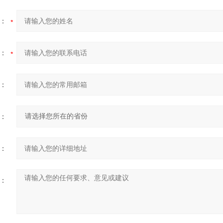
：
：
：
：
：
：