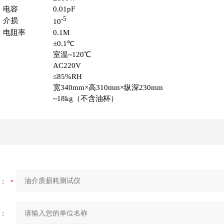
电容
0.01pF
-5
介损
10
电阻率
0.1M
±0.1℃
室温~120℃
AC220V
≤85%RH
宽340mm×高310mm×纵深230mm
~18kg（不含油杯）
：
：