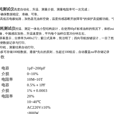
耗测试仪
高度自动化，升温、测量介损、测量电阻率可一次完成；
术，确保数据稳定、准确、可靠。
杯高低压电极短路，加热器无油杯空烧，温度传感器断开故障等*的保护及提醒功能。*
耗测试仪
控温、测定一体化小型结构设计，在使用60pF标准油杯的情况下，体积zu
准确，中频感应加热，升温速度快，平均每个油样仅需20分钟左右。
液晶屏幕显示，分辨率为480x272；窗口式菜单，简洁明了；四向导航按键设计，一目了
方便数据记录与打印。
打印机，测量结果自动打印。
i多可存储100组数据。遵循*先出的原则，当超过100组后，自动覆盖zui早存储记录
参数
指标
电容
1pF~200pF
介损
0~10%
电阻率
10M~10T
电容
0.5%＋1PF
介损
1%＋0.0003
电阻率
20%
10~40℃
AC220V±10%
≤800W