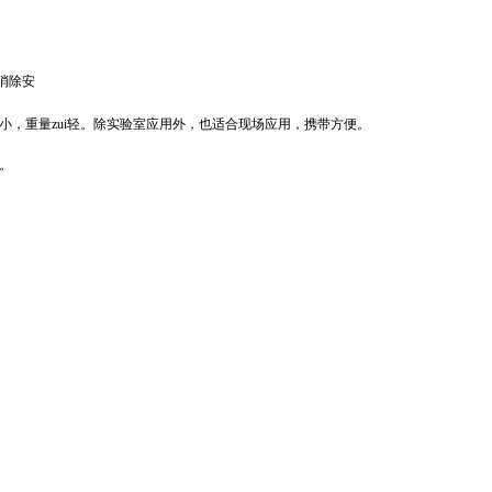
消除安
i小，重量zui轻。除实验室应用外，也适合现场应用，携带方便。
然。